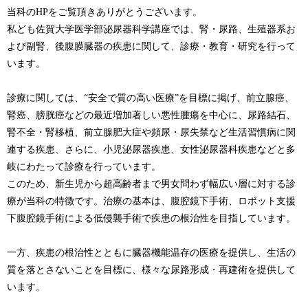
当科のHPをご覧頂きありがとうございます。
私ども佐賀大学医学部泌尿器科学講座では、腎・尿路、生殖器系お
よび副腎、後腹膜臓器の疾患に関して、診療・教育・研究を行って
います。
診療に関しては、“安全で質の高い医療”を目標に掲げ、前立腺癌、
腎癌、膀胱癌などの最近増加著しい悪性腫瘍を中心に、尿路結石、
腎不全・腎移植、前立腺肥大症や頻尿・尿失禁など生活習慣病に関
連する疾患、さらに、小児泌尿器疾患、女性泌尿器科疾患などと多
岐にわたって診療を行っています。
このため、新生児から超高齢者まで男女問わず幅広い層に対する診
療が当科の特徴です。治療の基本は、腹腔鏡下手術、ロボット支援
下腹腔鏡手術による低侵襲手術で疾患の根治性を目指しています。
一方、疾患の根治性とともに臓器機能温存の医療を提供し、生活の
質を落とさないことを目標に、様々な尿路形成・再建術を提供して
います。