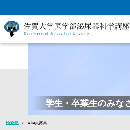
ごあいさつ
スタッフ紹介
外来の紹介お
学生・卒業生のみな
HOME
>
医局員募集