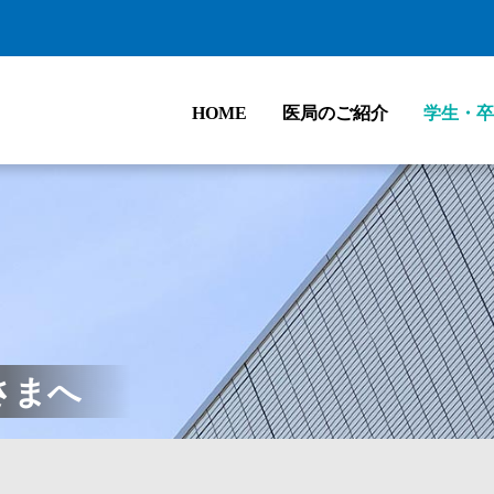
HOME
医局のご紹介
学生・卒
よび診療体制
アクセス
医局員募集
基礎研究の紹介
代表的な疾患
卒後研修
入局後のコース紹介
小児泌尿器科のご案内
臨床統計
業績一覧
さまへ