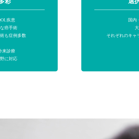
多彩
選
OL疾患
国内
な癌手術
術も症例多数
それぞれのキャ
外来診療
野に対応