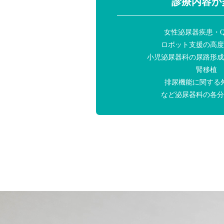
診療内容が
女性泌尿器疾患・Q
ロボット支援の高度
小児泌尿器科の尿路形成
腎移植
排尿機能に関する
など泌尿器科の各分