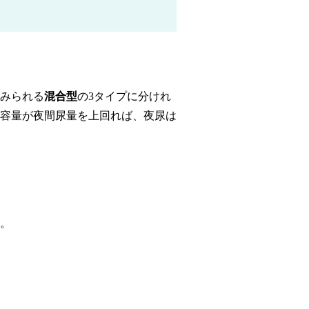
みられる
混合型
の3タイプに分けれ
容量が夜間尿量を上回れば、夜尿は
。