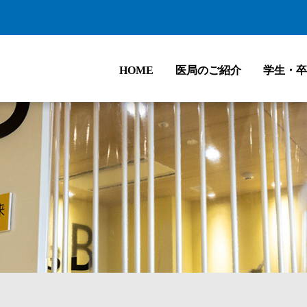
HOME
医局のご紹介
学生・卒
よび診療体制
アクセス
医局員募集
基礎研究の紹介
代表的な疾患
卒後研修
入局後のコース紹介
小児泌尿器科のご案内
臨床統計
業績一覧