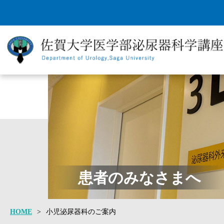
ごあいさつ
スタッフ紹介
外来の紹介お
患者のみなさまへ
HOME
>
小児泌尿器科のご案内